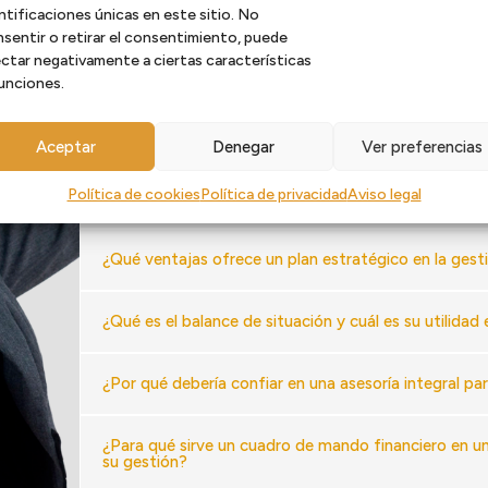
¿Cuándo es recomendable contratar servicios de as
ntificaciones únicas en este sitio. No
sentir o retirar el consentimiento, puede
ctar negativamente a ciertas características
¿Por qué es importante que mi empresa tenga a su 
unciones.
¿De qué manera puede una asesoría fiscal optimizar
Aceptar
Denegar
Ver preferencias
Política de cookies
Política de privacidad
Aviso legal
¿Cuál es la diferencia entre rentabilidad y liquidez,
¿Qué ventajas ofrece un plan estratégico en la gest
¿Qué es el balance de situación y cuál es su utilidad
¿Por qué debería confiar en una asesoría integral pa
¿Para qué sirve un cuadro de mando financiero en 
su gestión?