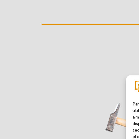
Par
uti
alm
dis
tec
el 