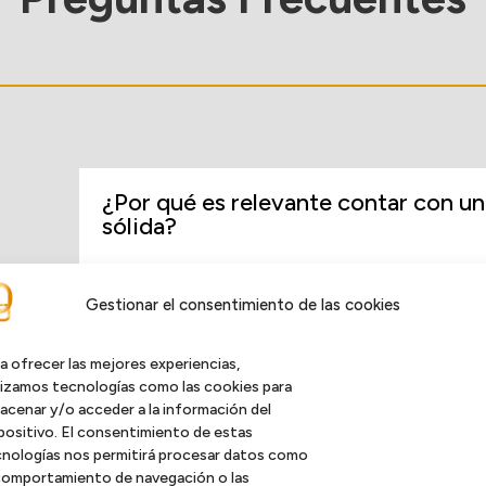
¿Por qué es relevante contar con un
sólida?
Una estrategia financiera bien estructurada per
recursos, asegurando la estabilidad y crecimie
Gestionar el consentimiento de las cookies
ayuda a prever necesidades de financiación, ide
a ofrecer las mejores experiencias,
gestionar la liquidez para minimizar en endeud
lizamos tecnologías como las cookies para
acenar y/o acceder a la información del
positivo. El consentimiento de estas
¿Qué es el shared management y cómo puede benef
nologías nos permitirá procesar datos como
comportamiento de navegación o las