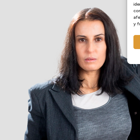
ide
con
afe
y f