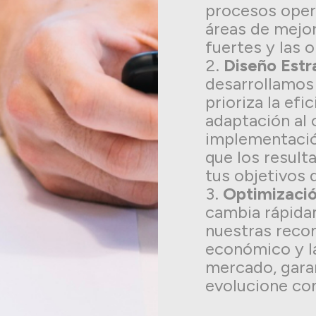
procesos oper
áreas de mejo
fuertes y las 
Diseño Estr
desarrollamos 
prioriza la efi
adaptación al
implementació
que los resul
tus objetivos 
Optimizaci
cambia rápida
nuestras reco
económico y l
mercado, gara
evolucione con