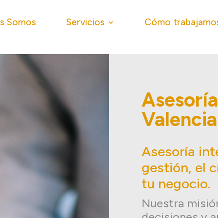
es Somos
Servicios
Cómo trabajamo
Asesorí
Valencia
Asesoría int
gestión, el 
tu negocio.
Nuestra misión
decisiones y a