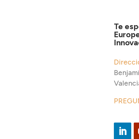
Te esp
Europe
Innova
Direcci
Benjamí
Valenci
PREGU