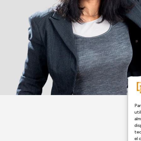
Par
uti
alm
dis
tec
el 