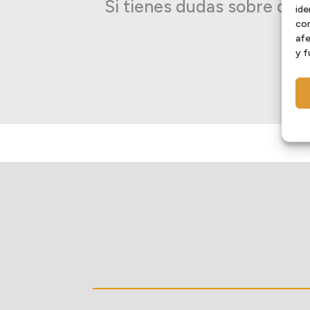
Si tienes dudas sobre qué 
ide
con
afe
y f