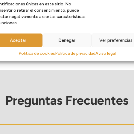
servicio necesitas o a quién dirigirte, 
ntificaciones únicas en este sitio. No
sentir o retirar el consentimiento, puede
ctar negativamente a ciertas características
Contacta con el equipo aquí
unciones.
Aceptar
Denegar
Ver preferencias
Política de cookies
Política de privacidad
Aviso legal
Preguntas Frecuentes