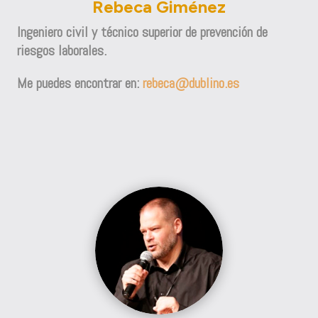
Rebeca Giménez
Ingeniero civil y técnico superior de prevención de
riesgos laborales.
Me puedes encontrar en:
rebeca@dublino.es