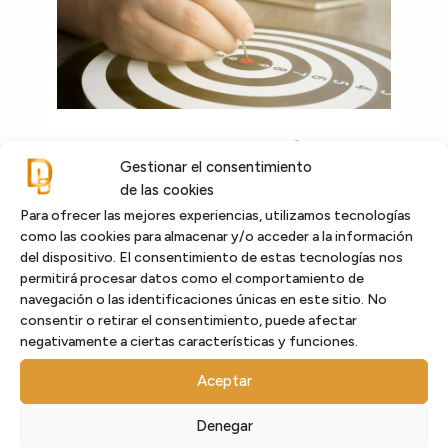
Factores Críticos de Éxito:
Gestionar el consentimiento
Cómo Encontrarlos Sin
de las cookies
Perder la Cabeza
Para ofrecer las mejores experiencias, utilizamos tecnologías
Encontrar los Factores Críticos de Éxito
como las cookies para almacenar y/o acceder a la información
(FCE) de tu empresa es como buscar la llave
del dispositivo. El consentimiento de estas tecnologías nos
de tu coche cuando llegas tarde: sabes que
permitirá procesar datos como el comportamiento de
está por ahí, pero ¿dónde exactamente? La
navegación o las identificaciones únicas en este sitio. No
consentir o retirar el consentimiento, puede afectar
buena noticia es que, a diferencia de tus
negativamente a ciertas características y funciones.
llaves, los FCE no se esconden debajo del
sofá. Solo necesitas un enfoque claro y
Aceptar
estratégico para descubrirlos.
Denegar